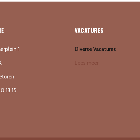
IE
VACATURES
erplein 1
Diverse Vacatures
X
Lees meer
etoren
0 13 15