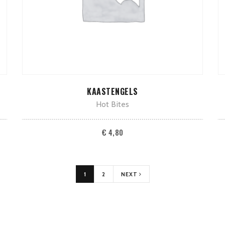
TOEVOEGEN AAN WINKELWAGEN
KAASTENGELS
Hot Bites
€
4,80
1
2
NEXT