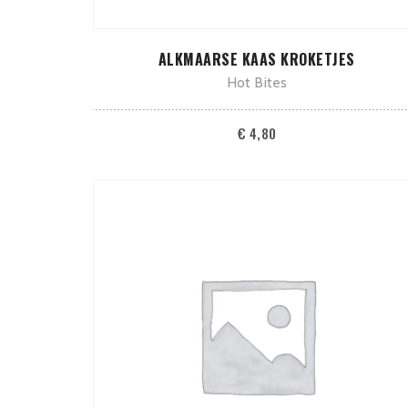
TOEVOEGEN AAN WINKELWAGEN
ALKMAARSE KAAS KROKETJES
Hot Bites
€
4,80