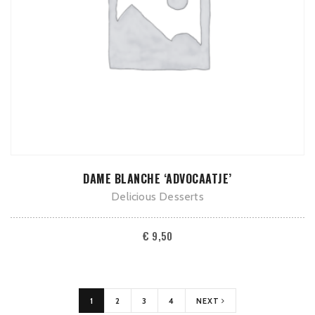
TOEVOEGEN AAN WINKELWAGEN
DAME BLANCHE ‘ADVOCAATJE’
Delicious Desserts
€
9,50
1
2
3
4
NEXT