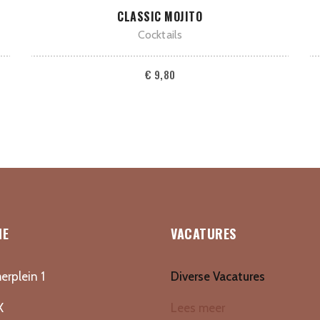
TOEVOEGEN AAN WINKELWAGEN
CLASSIC MOJITO
Cocktails
€
9,80
IE
VACATURES
erplein 1
Diverse Vacatures
X
Lees meer