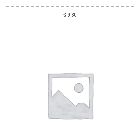
€
9,80